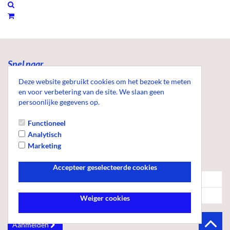
Snel naar
Hoofdpagina
Deze website gebruikt cookies om het bezoek te meten
Algemene voorwaarden
en voor verbetering van de site. We slaan geen
persoonlijke gegevens op.
Contact
Gezondheidsvoordelen
Functioneel
Analytisch
Marketing
Inschrijven voor de nieuwsbrief
Accepteer geselecteerde cookies
Weiger cookies
Aanmelden